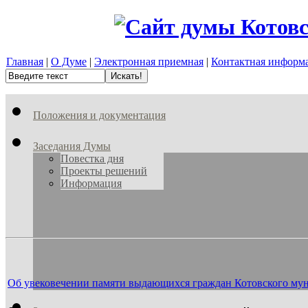
Главная
|
О Думе
|
Электронная приемная
|
Контактная информ
Положения и документация
Заседания Думы
Повестка дня
Проекты решений
Информация
Об увековечении памяти выдающихся граждан Котовского му