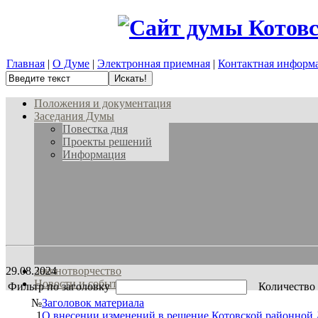
Главная
|
О Думе
|
Электронная приемная
|
Контактная информ
Положения и документация
Заседания Думы
Повестка дня
Проекты решений
Информация
29.08.2024
Законотворчество
Новости и события
Фильтр по заголовку
Количество 
№
Заголовок материала
1
О внесении изменений в решение Котовской районной 