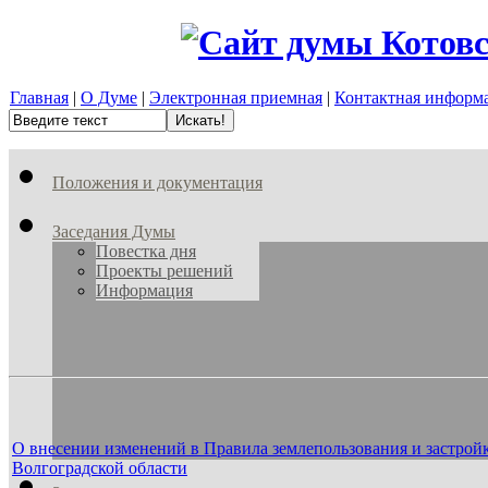
Главная
|
О Думе
|
Электронная приемная
|
Контактная информ
Положения и документация
Заседания Думы
Повестка дня
Проекты решений
Информация
О внесении изменений в Правила землепользования и застрой
Волгоградской области