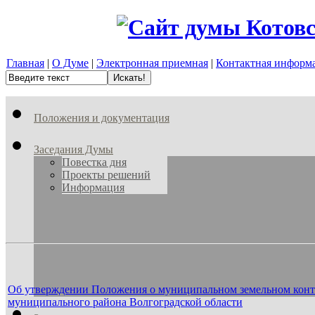
Главная
|
О Думе
|
Электронная приемная
|
Контактная информ
Положения и документация
Заседания Думы
Повестка дня
Проекты решений
Информация
Об утверждении Положения о муниципальном земельном контро
муниципального района Волгоградской области